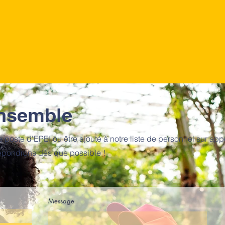
ensemble
e poste d'EPEI ou être ajouté à notre liste de personnel sur app
épondrons dès que possible !
Message