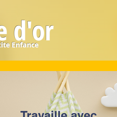
e d'or
tite Enfance
Travaille avec